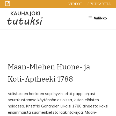
Siirry
VIDEOT
SIVUKARTTA
sisältöön
Valikko
Maan-Miehen Huone- ja
Koti-Aptheeki 1788
Valistuksen henkeen sopi hyvin, että pappi ohjasi
seurakuntaansa käytännön asioissa, kuten eläinten
hoidossa. Kristfrid Ganander julkaisi 1788 aiheesta kaksi
ensimmäistä suomenkielistä lääkintäkirjaa,
Maan-