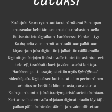
Kauhajoki-Seura ry on tuottanut nämä sivut Euroopan
maaseudun kehittämisen maatalousrahaston tuella
Kotiseututieto digiaikaan -hankkeessa. Hanke liittyy
Kauhajoelta vuosien mittaan laadittuun palkittuun
kirjasarjaan, joka digitoitiin ja julkaistiin näillä sivuilla.
Digitoitujen kirjojen lisäksi sivuille tuotettiin asiantuntevia
tekstejä, tasokkaita kuvia ja videoita sekä karttoja.
Hankkeen puitteissa järjestettiin myös
Epic Offroad
-
videokilpailu. Digitaalisen kotiseututiedon perimmäinen
tarkoitus on herättää kiinnostusta ja arvostusta
Kauhajoen luonto- ja kulttuuriympäristöaarteita kohtaan.
Karttasovellusten avulla ohjataan digimateriaalin käyttäjät
paikan päälle kohteiden äärelle ja havainnollistetaan