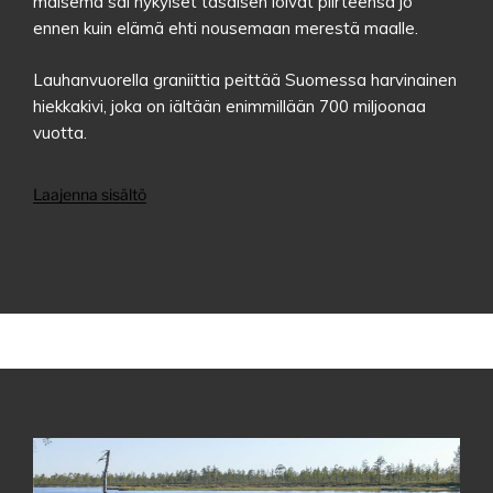
maisema sai nykyiset tasaisen loivat piirteensä jo
ennen kuin elämä ehti nousemaan merestä maalle.
Lauhanvuorella graniittia peittää Suomessa harvinainen
hiekkakivi, joka on iältään enimmillään 700 miljoonaa
vuotta.
Laajenna sisältö