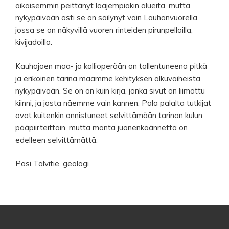
aikaisemmin peittänyt laajempiakin alueita, mutta
nykypäivään asti se on säilynyt vain Lauhanvuorella,
jossa se on näkyvillä vuoren rinteiden pirunpelloilla,
kivijadoilla.
Kauhajoen maa- ja kallioperään on tallentuneena pitkä
ja erikoinen tarina maamme kehityksen alkuvaiheista
nykypäivään. Se on on kuin kirja, jonka sivut on liimattu
kiinni, ja josta näemme vain kannen. Pala palalta tutkijat
ovat kuitenkin onnistuneet selvittämään tarinan kulun
pääpiirteittäin, mutta monta juonenkäännettä on
edelleen selvittämättä.
Pasi Talvitie, geologi