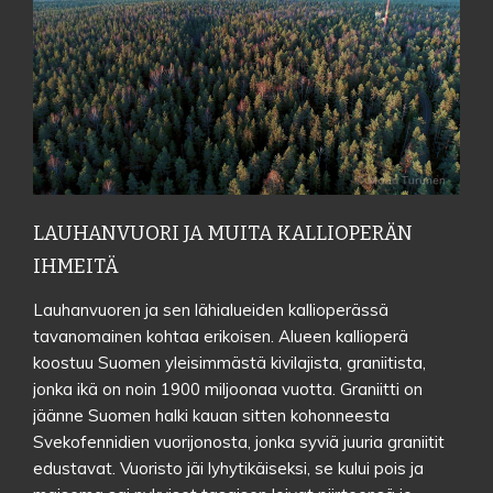
LAUHANVUORI JA MUITA KALLIOPERÄN
IHMEITÄ
Lauhanvuoren ja sen lähialueiden kallioperässä
tavanomainen kohtaa erikoisen. Alueen kallioperä
koostuu Suomen yleisimmästä kivilajista, graniitista,
Lauhanvuori on geologialtaan ihmeellinen. Siellä ikivanhaa graniittia peittää
jonka ikä on noin 1900 miljoonaa vuotta. Graniitti on
Suomessa harvinainen hiekkakivi, joka on iältään enimmillään 700
miljoonaa vuotta. Se on oloissamme nuorta kiveä.
jäänne Suomen halki kauan sitten kohonneesta
Svekofennidien vuorijonosta, jonka syviä juuria graniitit
edustavat. Vuoristo jäi lyhytikäiseksi, se kului pois ja