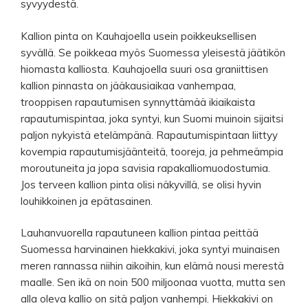
syvyydestä.
Kallion pinta on Kauhajoella usein poikkeuksellisen
syvällä. Se poikkeaa myös Suomessa yleisestä jäätikön
hiomasta kalliosta. Kauhajoella suuri osa graniittisen
kallion pinnasta on jääkausiaikaa vanhempaa,
trooppisen rapautumisen synnyttämää ikiaikaista
rapautumispintaa, joka syntyi, kun Suomi muinoin sijaitsi
paljon nykyistä etelämpänä. Rapautumispintaan liittyy
kovempia rapautumisjäänteitä, tooreja, ja pehmeämpia
moroutuneita ja jopa savisia rapakalliomuodostumia.
Jos terveen kallion pinta olisi näkyvillä, se olisi hyvin
louhikkoinen ja epätasainen.
Lauhanvuorella rapautuneen kallion pintaa peittää
Suomessa harvinainen hiekkakivi, joka syntyi muinaisen
meren rannassa niihin aikoihin, kun elämä nousi merestä
maalle. Sen ikä on noin 500 miljoonaa vuotta, mutta sen
alla oleva kallio on sitä paljon vanhempi. Hiekkakivi on