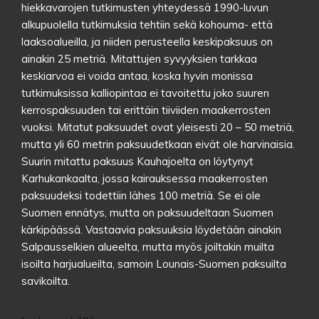
hiekkavarojen tutkimusten yhteydessä 1990-luvun
alkupuolella tutkimuksia tehtiin sekä kohouma- että
laaksoalueilla, ja niiden perusteella keskipaksuus on
ainakin 25 metriä. Mitattujen syvyyksien tarkkaa
keskiarvoa ei voida antaa, koska hyvin monissa
tutkimuksissa kalliopintaa ei tavoitettu joko suuren
kerrospaksuuden tai erittäin tiiviiden maakerrosten
vuoksi. Mitatut paksuudet ovat yleisesti 20 – 50 metriä,
mutta yli 60 metrin paksuudetkaan eivät ole harvinaisia.
Suurin mitattu paksuus Kauhajoelta on löytynyt
Karhukankaalta, jossa kairauksessa maakerrosten
paksuudeksi todettiin lähes 100 metriä. Se ei ole
Suomen ennätys, mutta on paksuudeltaan Suomen
kärkipäässä. Vastaavia paksuuksia löydetään ainakin
Salpausselkien alueelta, mutta myös joiltakin muilta
isoilta harjualueilta, samoin Lounais-Suomen paksuilta
savikoilta.