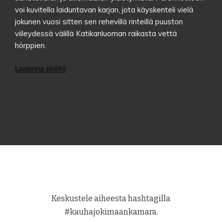
voi kuvitella laiduntavan karjan, jota käyskenteli vielä
jokunen vuosi sitten sen rehevillä rinteillä puuston
viileydessä välillä Katikanluoman raikasta vettä
hörppien.
Laajenna sisältö
Keskustele aiheesta hashtagilla
#kauhajokimaankamara.