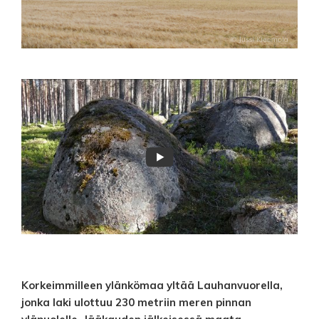
Peruskalliota ovat aikojen kuluessa järkyttäneet maankuoren liikunnot,
jotka ovat jättäneet jälkensä siihen. Hyypänlaakso on Suomessa melko
ainutlaatuinen murroslaakso, jonka ruhjevyöhykkeessä kallioperä on täysin
rikki. Laakso on syntynyt tuon ruhjeen liepeille luonnon kulutustyön
tuloksena. Kuvassa Hyyppää Piiparin kohdalla.
Korkeimmilleen ylänkömaa yltää Lauhanvuorella,
jonka laki ulottuu 230 metriin meren pinnan