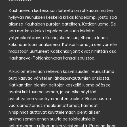
Kauhanevan luoteisosan laiteella on rahkasammalten
hyllyvän reunuksen keskellä kirkas lähdelampi, josta saa
alkunsa Kauhajoen purojen aatelinen, Katikanluoma. Se
saa matkata koko taipaleensa suon laidalta
yhtymäkohtaansa Kauhajokeen suojeltuna ja lähes
kokonaan luonnontilaisena. Katikanluoma ja sen varrelle
maastoon uurtuneet Katikankanjonit ovat nimittäin osa
Kauhaneva-Pohjankankaan kansallispuistoa.
Alkukilometreillään rehevän kasvillisuuden reunustama
puro kasvaa vähitellen lähdepurkautumien ansiosta.
Katikan tilan pienien peltojen keskellä luoma pääsee
osaksi kulttuurimaisemaa, jossa aika näyttää
pysähtyneen vuosikymmenten taakse. Rakennusten
vuoraamattomat, maalaamattomat, harmaat
hirsipinnat auttavat kuvittelemaan pientilallisen
arkimaiseman ennen suuria peltolakeuksia ja
sahatavaran ja ulkomaalien yleistymistä. Puronnotkoon