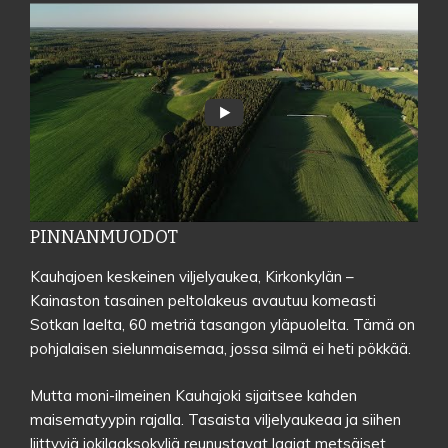
PINNANMUODOT
Kauhajoen keskeinen viljelyaukea, Kirkonkylän –
Kainaston tasainen peltolakeus avautuu komeasti
Sotkan laelta, 60 metriä tasangon yläpuolelta. Tämä on
pohjalaisen sielunmaisemaa, jossa silmä ei heti pökkää.
Mutta moni-ilmeinen Kauhajoki sijaitsee kahden
maisematyypin rajalla. Tasaista viljelyaukeaa ja siihen
liittyviä jokilaaksokyliä reunustavat laajat metsäiset