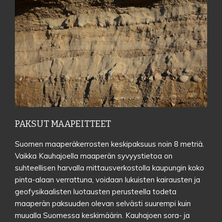
PAKSUT MAAPEITTEET
Suomen maaperäkerrosten keskipaksuus noin 8 metriä.
Vaikka Kauhajoella maaperän syvyystietoa on
suhteellisen harvalla mittausverkostolla kaupungin koko
pinta-alaan verrattuna, voidaan lukuisten kairausten ja
Kauhajoen maapeitteet ovat poikkeuksellisen paksut, ehkä kolminkertaiset
geofysikaalisten luotausten perusteella todeta
muuhun Suomeen verrattuna. Sorakuopan törmässä näkyvät muinaisen
jäätikköjoen tuomat kerrokset.
maaperän paksuuden olevan selvästi suurempi kuin
muualla Suomessa keskimäärin. Kauhajoen sora- ja