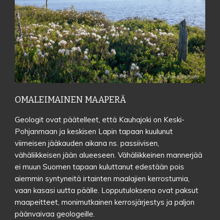
OMALEIMAINEN MAAPERÄ
Geologit ovat päätelleet, että Kauhajoki on Keski-
Pohjanmaan ja keskisen Lapin tapaan kuulunut
viimeisen jääkauden aikana ns. passiivisen,
Maaston painanteet ja matalat vesistöt alkoivat soistua ja kasvattaa
vähäliikkeisen jään alueeseen. Vähäliikkeinen mannerjää
turvepatjojaan heti maan paljastuttua merestä. Eloperäinen turve on
ei muun Suomen tapaan kuluttanut edestään pois
nuorin tulokas Kauhajoen maaperän kiehtovassa luonnonhistoriassa. Iso
Kaivoneva ja Kaivojärvi.
aiemmin syntyneitä irtainten maalajien kerrostumia,
vaan kasasi uutta päälle. Lopputuloksena ovat paksut
maapeitteet, monimutkainen kerrosjärjestys ja paljon
päänvaivaa geologeille.