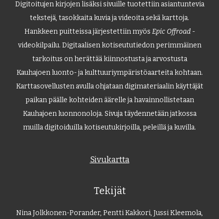
Digitoitujen kirjojen lisäksi sivuille tuotettiin asiantuntevia
tekstejä, tasokkaita kuvia ja videoita sekä karttoja.
Hankkeen puitteissa järjestettiin myös
Epic Offroad
-
videokilpailu. Digitaalisen kotiseututiedon perimmäinen
tarkoitus on herättää kiinnostusta ja arvostusta
Kauhajoen luonto- ja kulttuuriympäristöaarteita kohtaan.
Karttasovellusten avulla ohjataan digimateriaalin käyttäjät
paikan päälle kohteiden äärelle ja havainnollistetaan
Kauhajoen luonnonoloja. Sivuja täydennetään jatkossa
muilla digitoiduilla kotiseutukirjoilla, peleillä ja kuvilla.
Sivukartta
Tekijät
Nina Jolkkonen-Porander, Pentti Kakkori, Jussi Kleemola,