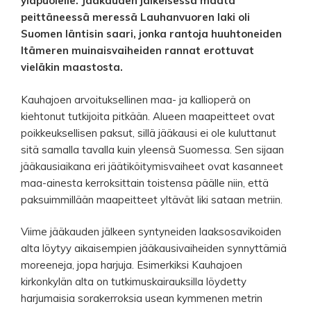
yläpuolelle. Jääkauden jälkeisessä maata
peittäneessä meressä Lauhanvuoren laki oli
Suomen läntisin saari, jonka rantoja huuhtoneiden
Itämeren muinaisvaiheiden rannat erottuvat
vieläkin maastosta.
Kauhajoen arvoituksellinen maa- ja kallioperä on
kiehtonut tutkijoita pitkään. Alueen maapeitteet ovat
poikkeuksellisen paksut, sillä jääkausi ei ole kuluttanut
sitä samalla tavalla kuin yleensä Suomessa. Sen sijaan
jääkausiaikana eri jäätiköitymisvaiheet ovat kasanneet
maa-ainesta kerroksittain toistensa päälle niin, että
paksuimmillään maapeitteet yltävät liki sataan metriin.
Viime jääkauden jälkeen syntyneiden laaksosavikoiden
alta löytyy aikaisempien jääkausivaiheiden synnyttämiä
moreeneja, jopa harjuja. Esimerkiksi Kauhajoen
kirkonkylän alta on tutkimuskairauksilla löydetty
harjumaisia sorakerroksia usean kymmenen metrin