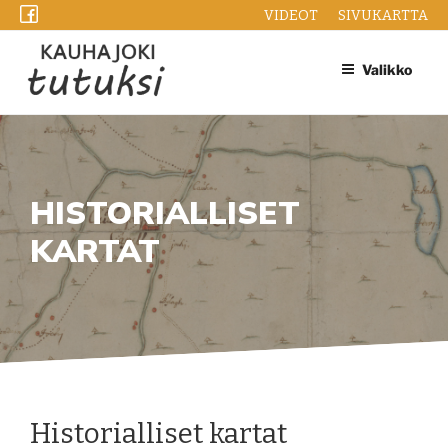
Siirry
VIDEOT
SIVUKARTTA
sisältöön
Valikko
HISTORIALLISET
KARTAT
Historialliset kartat