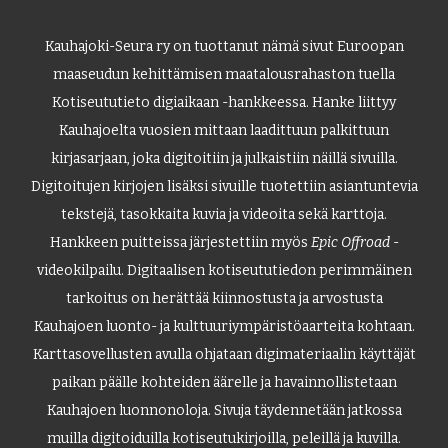
Kauhajoki-Seura ry on tuottanut nämä sivut Euroopan
maaseudun kehittämisen maatalousrahaston tuella
Kotiseututieto digiaikaan -hankkeessa. Hanke liittyy
Kauhajoelta vuosien mittaan laadittuun palkittuun
kirjasarjaan, joka digitoitiin ja julkaistiin näillä sivuilla.
Digitoitujen kirjojen lisäksi sivuille tuotettiin asiantuntevia
tekstejä, tasokkaita kuvia ja videoita sekä karttoja.
Hankkeen puitteissa järjestettiin myös
Epic Offroad
-
videokilpailu. Digitaalisen kotiseututiedon perimmäinen
tarkoitus on herättää kiinnostusta ja arvostusta
Kauhajoen luonto- ja kulttuuriympäristöaarteita kohtaan.
Karttasovellusten avulla ohjataan digimateriaalin käyttäjät
paikan päälle kohteiden äärelle ja havainnollistetaan
Kauhajoen luonnonoloja. Sivuja täydennetään jatkossa
muilla digitoiduilla kotiseutukirjoilla, peleillä ja kuvilla.