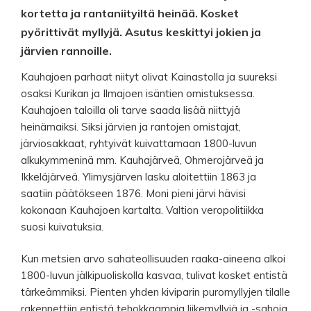
kortetta ja rantaniityiltä heinää. Kosket
pyörittivät myllyjä. Asutus keskittyi jokien ja
järvien rannoille.
Kauhajoen parhaat niityt olivat Kainastolla ja suureksi
osaksi Kurikan ja Ilmajoen isäntien omistuksessa.
Kauhajoen taloilla oli tarve saada lisää niittyjä
heinämaiksi. Siksi järvien ja rantojen omistajat,
järviosakkaat, ryhtyivät kuivattamaan 1800-luvun
alkukymmeninä mm. Kauhajärveä, Ohmerojärveä ja
Ikkeläjärveä. Ylimysjärven lasku aloitettiin 1863 ja
saatiin päätökseen 1876. Moni pieni järvi hävisi
kokonaan Kauhajoen kartalta. Valtion veropolitiikka
suosi kuivatuksia.
Kun metsien arvo sahateollisuuden raaka-aineena alkoi
1800-luvun jälkipuoliskolla kasvaa, tulivat kosket entistä
tärkeämmiksi. Pienten yhden kiviparin puromyllyjen tilalle
rakennettiin entistä tehokkaampia liikemyllyjä ja -sahoja.