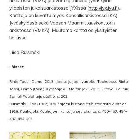
arkistossa (VMA) ja ovat digitoituina Jyväskylän
yliopiston julkaisuarkistossa JYXissä (
http://jyx.jyu.fi
).
Karttoja on kuvattu myös Kansallisarkistossa (KA)
Jyväskylässä sekä Vaasan Maanmittauskonttorin
arkistossa (VMKA). Muutama kartta on yksityisten
hallussa.
Liisa Ruismäki
Lähteet:
Rinta-Tassi, Osmo (2013): Joelta ja joen varrelta. Teoksessa Rinta-
Tassi, Osmo (toim.): Kyröönjoki – Meirän joki (2013). Otava, Keuruu:
Samuli Paulaharju säätiö. s. 203.
Ruismäki, Liisa (1987): Kauhajoen historia esihistoriasta vuoteen
1918. Kauhajoki: Kauhajoen kunta ja seurakunta. s. 450–453, 484–
487, 494–497.