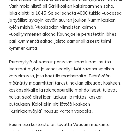
Vanhimpia niistä oli Särkikosken kaksiraaminen saha,
joka aloitti jo 1845. Se sai sahata 4000 tukkia vuodessa
ja työllisti syksyin keväin suuren joukon Nummikosken
kylän miehiä. Vuosisadan viimeisten kolmen
vuosikymmenen aikana Kauhajoelle perustettiin lähes
pari kymmentä sahaa, joista samanaikaisesti toimi
kymmenkunta.
Puromyllyjä oli saanut perustaa ilman lupaa, mutta
isommat myllyt ja sahat edellyttivät rakennuspaikan
katselmusta, jota haettiin maaherralta. Tehtävään
määrätty maanmittari tarkisti hakijan oikeudet koskeen,
koskiosakkaille ja rajanaapureille mahdollisesti tulevat
haitat sekä piirsi joen juoksun ja mittasi kosken
putouksen. Kaloillekin piti jättää koskeen
”kuninkaanväylä” nousua varten vapaaksi.
Suurin osa kartoista on kuvattu Vaasan maakunta-