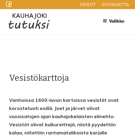
Siirry
VIDEOT
SIVUKARTTA
sisältöön
Valikko
Vesistökarttoja
Vanhoissa 1600-luvun kartoissa vesistöt ovat
korostetusti esillä. Joet ja järvet olivat
vuosisatojen ajan kauhajokelaisten elinehto.
Vesistöt olivat kulkureittejä, niistä pyydettiin
kalaa, niitettiin rantamatalikoista karjalle