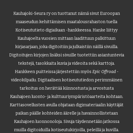
Kauhajoki-Seura ry on tuottanut nämä sivut Euroopan
maaseudun kehittämisen maatalousrahaston tuella
Kotiseututieto digiaikaan -hankkeessa. Hanke liittyy
Kauhajoelta vuosien mittaan laadittuun palkittuun
kirjasarjaan, joka digitoitiin ja julkaistiin näillä sivuilla.
Digitoitujen kirjojen lisäksi sivuille tuotettiin asiantuntevia
tekstejä, tasokkaita kuvia ja videoita sekä karttoja.
Hankkeen puitteissa järjestettiin myös
Epic Offroad
-
videokilpailu. Digitaalisen kotiseututiedon perimmäinen
tarkoitus on herättää kiinnostusta ja arvostusta
Kauhajoen luonto- ja kulttuuriympäristöaarteita kohtaan.
Karttasovellusten avulla ohjataan digimateriaalin käyttäjät
paikan päälle kohteiden äärelle ja havainnollistetaan
Kauhajoen luonnonoloja. Sivuja täydennetään jatkossa
muilla digitoiduilla kotiseutukirjoilla, peleillä ja kuvilla.