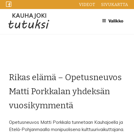
Siirry
VIDEOT
SIVUKARTTA
sisältöön
Valikko
Rikas elämä – Opetusneuvos
Matti Porkkalan yhdeksän
vuosikymmentä
Opetusneuvos Matti Porkkala tunnetaan Kauhajoella ja
Etelä-Pohjanmaalla monipuolisena kulttuurivaikuttajana.