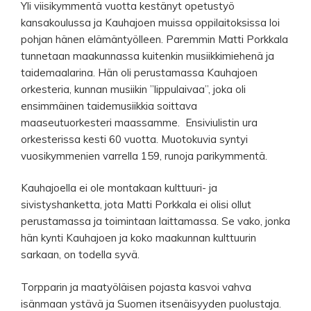
Yli viisikymmentä vuotta kestänyt opetustyö
kansakoulussa ja Kauhajoen muissa oppilaitoksissa loi
pohjan hänen elämäntyölleen. Paremmin Matti Porkkala
tunnetaan maakunnassa kuitenkin musiikkimiehenä ja
taidemaalarina. Hän oli perustamassa Kauhajoen
orkesteria, kunnan musiikin ”lippulaivaa”, joka oli
ensimmäinen taidemusiikkia soittava
maaseutuorkesteri maassamme. Ensiviulistin ura
orkesterissa kesti 60 vuotta. Muotokuvia syntyi
vuosikymmenien varrella 159, runoja parikymmentä.
Kauhajoella ei ole montakaan kulttuuri- ja
sivistyshanketta, jota Matti Porkkala ei olisi ollut
perustamassa ja toimintaan laittamassa. Se vako, jonka
hän kynti Kauhajoen ja koko maakunnan kulttuurin
sarkaan, on todella syvä.
Torpparin ja maatyöläisen pojasta kasvoi vahva
isänmaan ystävä ja Suomen itsenäisyyden puolustaja.