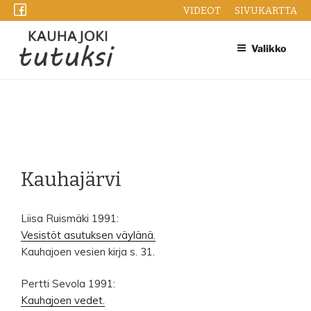
Siirry
VIDEOT
SIVUKARTTA
sisältöön
Valikko
Kauhajärvi
Liisa Ruismäki 1991:
Vesistöt asutuksen väylänä.
Kauhajoen vesien kirja s. 31.
Pertti Sevola 1991:
Kauhajoen vedet.