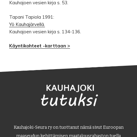
Kauhajoen vesien kirja s. 53.
Tapani Tapiola 1991:
Yö Kauhajärvellä.
Kauhajoen vesien kirja s. 134-136.
Käyntikohteet -karttaan >
Kauhajoki-Seura ry on tuottanut nämä sivut Euroopan
maaseudun kehittämisen maatalousrahaston tuella