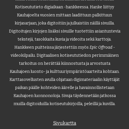
Kotiseututieto digiaikaan -hankkeessa. Hanke liittyy
Kauhajoelta vuosien mittaan laadittuun palkittuun
kirjasarjaan, joka digitoitiin ja julkaistiin näillä sivuilla.
Digitoitujen kirjojen lisäksi sivuille tuotettiin asiantuntevia
tekstejä, tasokkaita kuvia ja videoita sekä karttoja.
Hankkeen puitteissa järjestettiin myös
Epic Offroad
-
videokilpailu. Digitaalisen kotiseututiedon perimmäinen
tarkoitus on herättää kiinnostusta ja arvostusta
Kauhajoen luonto- ja kulttuuriympäristöaarteita kohtaan.
Karttasovellusten avulla ohjataan digimateriaalin käyttäjät
paikan päälle kohteiden äärelle ja havainnollistetaan
Kauhajoen luonnonoloja. Sivuja täydennetään jatkossa
muilla digitoiduilla kotiseutukirjoilla, peleillä ja kuvilla.
Sivukartta