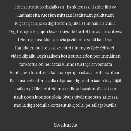
Kotiseututieto digiaikaan -hankkeessa. Hanke liittyy
Kauhajoelta vuosien mittaan laadittuun palkittuun
kirjasarjaan, joka digitoitiin ja julkaistiin näillä sivuilla.
Digitoitujen kirjojen lisäksi sivuille tuotettiin asiantuntevia
tekstejä, tasokkaita kuvia ja videoita sekä karttoja.
Hankkeen puitteissa järjestettiin myös
Epic Offroad
-
videokilpailu. Digitaalisen kotiseututiedon perimmäinen
tarkoitus on herättää kiinnostusta ja arvostusta
Kauhajoen luonto- ja kulttuuriympäristöaarteita kohtaan.
Karttasovellusten avulla ohjataan digimateriaalin käyttäjät
paikan päälle kohteiden äärelle ja havainnollistetaan
Kauhajoen luonnonoloja. Sivuja täydennetään jatkossa
muilla digitoiduilla kotiseutukirjoilla, peleillä ja kuvilla.
Sivukartta