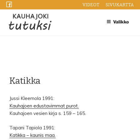
Siirry
VIDEOT
SIVUKARTTA
sisältöön
Valikko
Katikka
Jussi Kleemola 1991:
Kauhajoen edustavimmat purot.
Kauhajoen vesien kirja s. 159 – 165.
Tapani Tapiola 1991:
Katikka – kaunis maa.