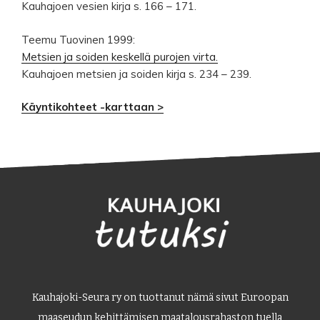
Kauhajoen vesien kirja s. 166 – 171.
Teemu Tuovinen 1999:
Metsien ja soiden keskellä purojen virta.
Kauhajoen metsien ja soiden kirja s. 234 – 239.
Käyntikohteet -karttaan >
Kauhajoki-Seura ry on tuottanut nämä sivut Euroopan
maaseudun kehittämisen maatalousrahaston tuella