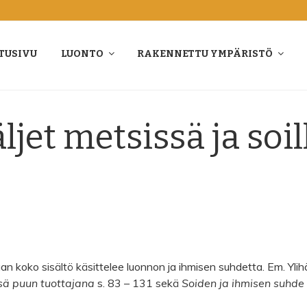
TUSIVU
LUONTO
RAKENNETTU YMPÄRISTÖ
jet metsissä ja soil
 koko sisältö käsittelee luonnon ja ihmisen suhdetta. Em. Ylihärs
ä puun tuottajana
s. 83 – 131 sekä
Soiden ja ihmisen suhde