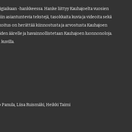
iaikaan -hankkeessa. Hanke liittyy Kauhajoelta vuosien
ttiin asiantuntevia tekstejä, tasokkaita kuvia ja videoita sekä
oitus on herättää kiinnostusta ja arvostusta Kauhajoen
iden äärelle ja havainnollistetaan Kauhajoen luonnonoloja.
 kuvilla.
Panula, Liisa Ruismäki, Heikki Taimi