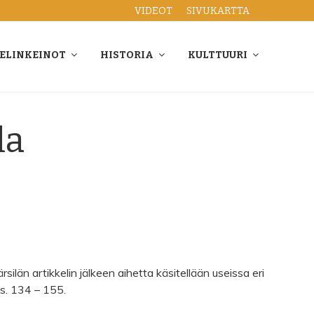
VIDEOT
SIVUKARTTA
ELINKEINOT
HISTORIA
KULTTUURI
la
ilän artikkelin jälkeen aihetta käsitellään useissa eri
s. 134 – 155.