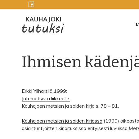
Siirry
sisältöön
E
Ihmisen kädenjäl
Erkki Ylihärsilä 1999:
Jätemetsistä liikkeelle.
Kauhajoen metsien ja soiden kirja s. 78 – 81.
Kauhajoen metsien ja soiden kirjassa
(1999) oikeastaan
asiantuntijoitten kirjoituksissa erityisesti luvuissa
Mets