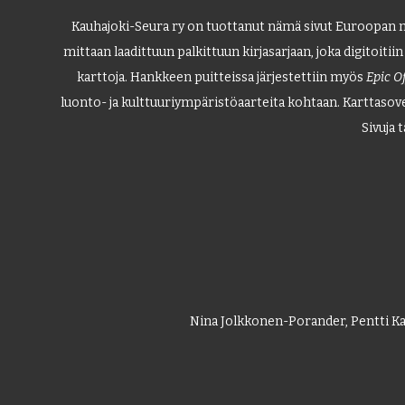
Kauhajoki-Seura ry on tuottanut nämä sivut Euroopan m
mittaan laadittuun palkittuun kirjasarjaan, joka digitoitiin j
karttoja. Hankkeen puitteissa järjestettiin myös
Epic O
luonto- ja kulttuuriympäristöaarteita kohtaan. Karttasove
Sivuja t
Nina Jolkkonen-Porander, Pentti Kak