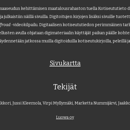
aaseudun kehittämisen maatalousrahaston tuella Kotiseututieto dig
a julkaistiin näillä sivuilla. Digitoitujen kirjojen lisäksi sivuille tuote
ffroad
-videokilpailu. Digitaalisen kotiseututiedon perimmäinen tark
llusten avulla ohjataan digimateriaalin käyttäjät paikan päälle kohte
äydennetään jatkossa muilla digitoiduilla kotiseutukirjoilla, peleillä ja
Sivukartta
Tekijät
kori, Jussi Kleemola, Virpi Myllymäki, Marketta Nummijärvi, Jaakko 
Luowa oy